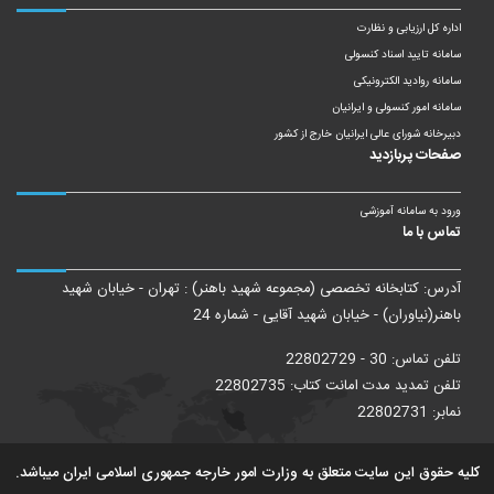
اداره کل ارزیابی و نظارت
سامانه تایید اسناد کنسولی
سامانه روادید الکترونیکی
سامانه امور کنسولی و ایرانیان
دبیرخانه شورای عالی ایرانیان خارج از کشور
صفحات پربازدید
ورود به سامانه آموزشی
تماس با ما
آدرس: کتابخانه تخصصی (مجموعه شهید باهنر) : تهران - خیابان شهید
باهنر(نیاوران) - خیابان شهید آقایی - شماره 24
تلفن تماس: 30 - 22802729
تلفن تمدید مدت امانت کتاب: 22802735
نمابر: 22802731
کلیه حقوق این سایت متعلق به وزارت امور خارجه جمهوری اسلامی ایران میباشد.