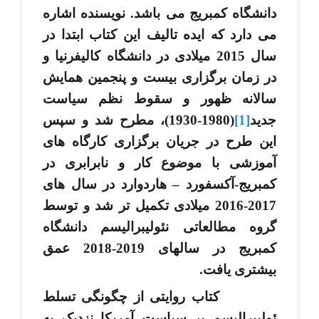
دانشگاه کمبریج می ­باشد. نویسنده اشاره
می ­دارد که ایده تالیف این کتاب ابتدا در
سال 2015 میلادی در دانشگاه کالیفرنیا و
در زمان برگزاری بیست و پنجمین همایش
سالانه ظهور و سقوط نظم سیاست
جدید
[1]
(1980-1930)، مطرح شد و سپس
این طرح در جریان برگزاری کارگاه ­های
آموزشی با موضوع کار و نابرابری در
کمبریج-آکسفورد
–
هاردوارد در سال­ های
2017-2016 میلادی تکمیل ­تر شد و توسط
گروه مطالعاتی نئولیبرالیسم دانشگاه
کمبریج در سال­های 2019-2018 عمق
بیشتری یافت.
کتاب روایتی از چگونگی تسلط
ئولیبرالیسم بر سیاست آمریکا نزدیک به