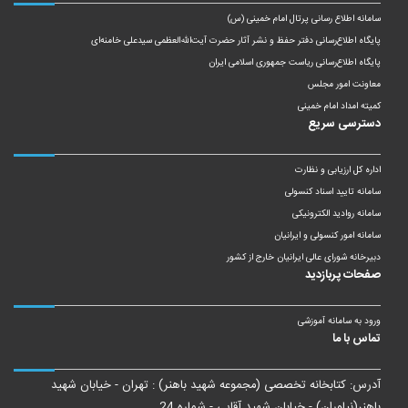
سامانه اطلاع رسانی پرتال امام خمینی (س)
پایگاه اطلاع‌رسانی دفتر حفظ و نشر آثار حضرت آیت‌الله‌العظمی سیدعلی خامنه‌ای
پایگاه اطلاع‌رسانی ریاست‌ جمهوری اسلامی ایران
معاونت امور مجلس
کمیته امداد امام خمینی
دسترسی سریع
اداره کل ارزیابی و نظارت
سامانه تایید اسناد کنسولی
سامانه روادید الکترونیکی
سامانه امور کنسولی و ایرانیان
دبیرخانه شورای عالی ایرانیان خارج از کشور
صفحات پربازدید
ورود به سامانه آموزشی
تماس با ما
آدرس: کتابخانه تخصصی (مجموعه شهید باهنر) : تهران - خیابان شهید
باهنر(نیاوران) - خیابان شهید آقایی - شماره 24