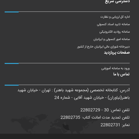
دسترسی سریع
اداره کل ارزیابی و نظارت
سامانه تایید اسناد کنسولی
سامانه روادید الکترونیکی
سامانه امور کنسولی و ایرانیان
دبیرخانه شورای عالی ایرانیان خارج از کشور
صفحات پربازدید
ورود به سامانه آموزشی
تماس با ما
آدرس: کتابخانه تخصصی (مجموعه شهید باهنر) : تهران - خیابان شهید
باهنر(نیاوران) - خیابان شهید آقایی - شماره 24
تلفن تماس: 30 - 22802729
تلفن تمدید مدت امانت کتاب: 22802735
نمابر: 22802731