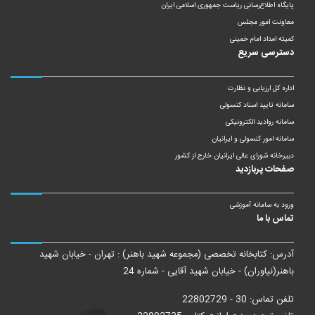
پایگاه اطلاع‌رسانی ریاست‌ جمهوری اسلامی ایران
معاونت امور مجلس
کمیته امداد امام خمینی
دسترسی سریع
اداره کل ارزیابی و نظارت
سامانه تایید اسناد کنسولی
سامانه روادید الکترونیکی
سامانه امور کنسولی و ایرانیان
دبیرخانه شورای عالی ایرانیان خارج از کشور
صفحات پربازدید
ورود به سامانه آموزشی
تماس با ما
آدرس: کتابخانه تخصصی (مجموعه شهید باهنر) : تهران - خیابان شهید
باهنر(نیاوران) - خیابان شهید آقایی - شماره 24
تلفن تماس: 30 - 22802729