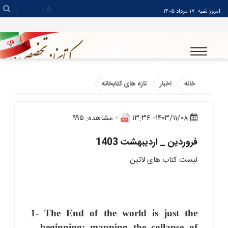
FA
امروز شنبه
۱۷ مرداد ۱۴۰۵
خانه
اخبار
تازه های کتابخانه
۱۴۰۳/۱۱/۰۸- ۱۳:۳۶
- مشاهده: ۹۹۵
فروردین _ اردیبهشت 1403
لیست کتاب های لاتین
1- The End of the world is just the
beginning: mapping the collapse of