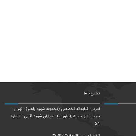
تماس با ما
آدرس: کتابخانه تخصصی (مجموعه شهید باهنر) : تهران -
خیابان شهید باهنر(نیاوران) - خیابان شهید آقایی - شماره
24
تلفن تماس: 30 - 22802729