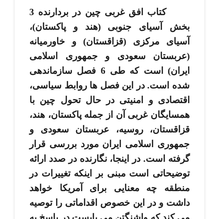
کتاب افق غربی چین در بردارنده 3
بخش آسیای جنوبی (هند و پاکستان)،
آسیای مرکزی (قزاقستان) و خاورمیانه
(عربستان سعودی و جمهوری اسلامی
ایران) است که طی 6 فصل سازماندهی
شده ­است. در این فصل ­ها روابط سیاسی،
اقتصادی و امنیتی در حال تحول چین با
همسایگان غربی آن از جمله پاکستان، هند،
قزاقستان، روسیه، عربستان سعودی و
جمهوری اسلامی ایران مورد بررسی قرار
گرفته ­است. در اینجا، نگارنده در صدد ارائه
توضیحاتی است مبنی بر اینکه تغییرات در
منطقه چه معنایی برای آمریکا خواهد
داشت و در این خصوص اقداماتی را توصیه
می­ کند که واشنگتن می ­بایست در پاسخ به