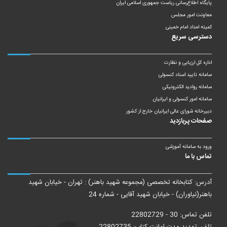
پایگاه اطلاع‌رسانی ریاست‌ جمهوری اسلامی ایران
معاونت امور مجلس
کمیته امداد امام خمینی
دسترسی سریع
اداره کل ارزیابی و نظارت
سامانه تایید اسناد کنسولی
سامانه روادید الکترونیکی
سامانه امور کنسولی و ایرانیان
دبیرخانه شورای عالی ایرانیان خارج از کشور
صفحات پربازدید
ورود به سامانه آموزشی
تماس با ما
آدرس: کتابخانه تخصصی (مجموعه شهید باهنر) : تهران - خیابان شهید
باهنر(نیاوران) - خیابان شهید آقایی - شماره 24
تلفن تماس: 30 - 22802729
تلفن تمدید مدت امانت کتاب: 22802735