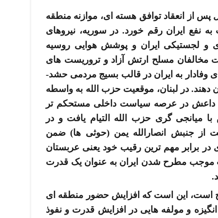
 پس از انعقاد توافق هسته ­ای، موازنه منطقه
به نفع ایران رقم خورد. در سوریه، نیروهای
ی و لجستیکی ایران و پوشش هوایی روسیه
 مخالفان مسلح ارتش آزاد و تروریست­ های
تکفیری داعش شدند. در عراق، نیروهای وفادار به ایران در قالب بسیج مردمی حشد­
 دهند. در لبنان، موقعیت حزب­ الله به واسطه
ا داعش در عرصه سیاست داخلی مستحکم­ تر
 میانجی­ گری حزب­ الله التیام یافت و در
ت از جنبش انصارالله یمن (حوثی­ ها) ضمن
در برابر مهم ­ترین رقیب خود یعنی عربستان
ت موجب مطرح شدن ایران به عنوان یک قدرت
د.
ت، این است که افزایش حضور منطقه ­ای
نگیزه و مولفه­ هایی در افزایش قدرت و نفوذ