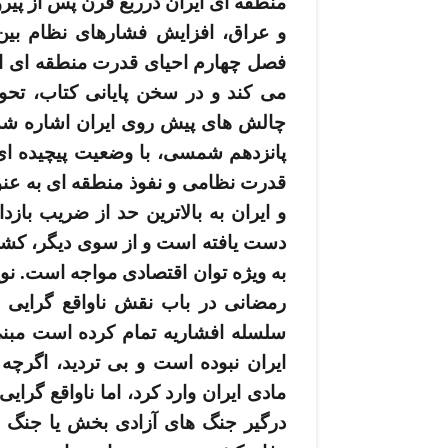
منطقه­ ای ایران درربع قرن پس از پی
و عراق، افزایش فشارهای نظام بین­
چالش­ های پیش روی ایران اشاره شده
پانزدهم شمسی، با وضعیت پیچیده ­ای
قدرت نظامی و نفوذ منطقه ­ای به عن
دست یافته است و از سوی دیگر، کشو
به ویژه توان اقتصادی مواجه است. نویس
رمضانی در باب نقش ناواقع­ گرای
سلسله افشاریه تمام کرده ­است مبنی
ایران نبوده است و بی ­تردید، اگرچه
مادی ایران وارد کرد، اما ناواقع­ گرایی
درگیر جنگ­ های آزادی­ بخش یا جنگ ­