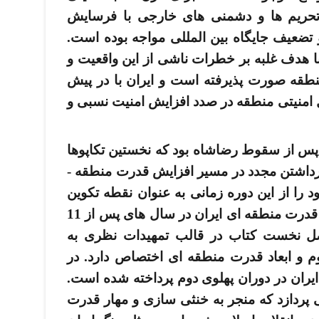
حریم ­ها و دشمنی­ های خارجی با فرسایش
ضعیف جایگاه بین ­المللی مواجه بوده­ است.
با هدف غلبه بر خطرات ناشی از این واقعیت و
نطقه صورت پذیرفته ­است و ایران با در پیش
منیتی منطقه در صدد افزایش امنیت نسبی و
رن پس از سقوط رضاشاه بود که نخستین تکاپوها
پس از بیش از دویست سال، به گام برداشتن مجدد در مسیر افزایش قدرت منطقه ­
 را از این دوره زمانی به عنوان نقطه تکوین
آغاز می­ کند و در مسیر خود به احیای قدرت منطقه ­ای ایران در سال­ های پس از 11
ردازد. فصل نخست کتاب در قالب تمهیدات نظری به
 و ابعاد قدرت منطقه ­ای اختصاص دارد. در
ران در دوران پهلوی دوم پرداخته شده­ است.
پردازد که منجر به خنثی ­سازی و مهار قدرت