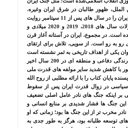
روزی انقلاب اسلامی‌شده ­است: مثل جنگ ایران
 الملل، ظهور طالبان در شرق ایران وغیره.
فصل چهارم احیای قدرت منطقه­ ای ایران را در سال­ های پس از 11 سپتامبر روایت
می ­کند و در سخن پایانی کتاب، تحولات سال­ های 2018، 2019 و 2020 میلادی و
 است. در مجموع، ایران در آستانه آغاز قرن
 رو به رو است. از سویی، تلاش برای ارتقای
وان یکی از اهداف تاریخی به ثمر نشسته است
و ایران به بالاترین حد از ضریب بازدارندگی دفاعی و منطقه ­ای در 200 سال اخیر
ر با کاهش شدید سایر مولفه ­های قدرت ملی
نده پایان کتاب را با ارائه مطلبی از روح الله
ی سیاسی در زوال قدرت ایران پس از سقوط
 بر اینکه جنگ­ های نادر عامل اصلی تضعیف
 این جنگ ­ها فشار شدیدی بر منابع انسانی و
 نادر مخرب­ تر از این جنگ­ ها بود؛ زمانی که او
های توسعه ­طلبانه بود، هرگز به طور جدی به