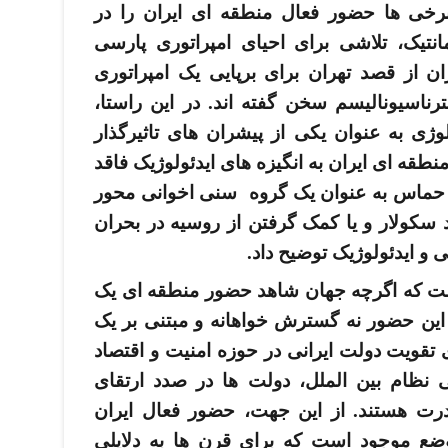
رخی­ ها حضور فعال منطقه ­ای ایران را در
انتیک، تلاشی برای احیای امپراتوری پارسی
گران از قصد تهران برای برپایی یک امپراتوری
ناسیونالیسم سخن گفته­ اند. در این راستا،
لوژی به عنوان یکی از پیشران­ های تاثیرگذار
ه­ ای ایران به انگیزه­ های ایدئولوژیک فاقد
 حماس به عنوان یک گروه سنی اخوانی محور
 سکولار و یا کمک گرفتن از روسیه در بحران
تی و ایدئولوژیک توضیح داد.
است که اگرچه جهان شاهد حضور منطقه­ ای یک
این حضور نه گسترش­ خواهانه و مبتنی بر یک
 تقویت دولت ایرانی در حوزه امنیت و اقتصاد
ظام بین­ الملل، دولت ­ها در صدد ارتقای
درت هستند. از این جهت، حضور فعال ایران
ضع موجود است که برای قرن­ ها به دلایلی