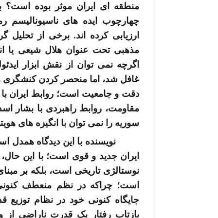
منطقه­ ای ایران موثر بوده­ است؟ ب
چهارچوب ایده ­های ناسیونالیسم رم
ارزیابی کرده ­اند. برخی از تحلیل­ 
مذهبی تحت عنوان هلال شیعی یا انتر
اگرچه نمی ­توان از نقش ابزار ایدئو
غافل شد، اما منحصر کردن کنشگری منطق
دقت و جامعیت است؛ روابط ایران با
مقاومت، روابط راهبردی با بشار اسد
سوریه را نمی­ توان با انگیزه­ های هوی
نویسنده با این دیدگاه همدل 
ایران جدید و قوی است؛ با این حال، 
نوستالژی تاریخی است، بلکه بر مبنای
است؛ چراکه در نظم منعطف کنونی ن
جایگاه کنونی خود در نظام توزیع ق
بازتاب رفتار یک قدرت ناراضی از و