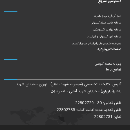
دسترسی سریع
اداره کل ارزیابی و نظارت
سامانه تایید اسناد کنسولی
سامانه روادید الکترونیکی
سامانه امور کنسولی و ایرانیان
دبیرخانه شورای عالی ایرانیان خارج از کشور
صفحات پربازدید
ورود به سامانه آموزشی
تماس با ما
آدرس: کتابخانه تخصصی (مجموعه شهید باهنر) : تهران - خیابان شهید
باهنر(نیاوران) - خیابان شهید آقایی - شماره 24
تلفن تماس: 30 - 22802729
تلفن تمدید مدت امانت کتاب: 22802735
نمابر: 22802731