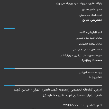
پایگاه اطلاع‌رسانی ریاست‌ جمهوری اسلامی ایران
معاونت امور مجلس
کمیته امداد امام خمینی
دسترسی سریع
اداره کل ارزیابی و نظارت
سامانه تایید اسناد کنسولی
سامانه روادید الکترونیکی
سامانه امور کنسولی و ایرانیان
دبیرخانه شورای عالی ایرانیان خارج از کشور
صفحات پربازدید
ورود به سامانه آموزشی
تماس با ما
آدرس: کتابخانه تخصصی (مجموعه شهید باهنر) : تهران - خیابان شهید
باهنر(نیاوران) - خیابان شهید آقایی - شماره 24
تلفن تماس: 30 - 22802729