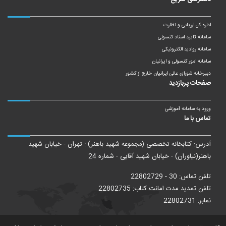
اداره کل ارزیابی و نظارت
سامانه تایید اسناد کنسولی
سامانه روادید الکترونیکی
سامانه امور کنسولی و ایرانیان
دبیرخانه شورای عالی ایرانیان خارج از کشور
صفحات پربازدید
ورود به سامانه آموزشی
تماس با ما
آدرس: کتابخانه تخصصی (مجموعه شهید باهنر) : تهران - خیابان شهید
باهنر(نیاوران) - خیابان شهید آقایی - شماره 24
تلفن تماس: 30 - 22802729
تلفن تمدید مدت امانت کتاب: 22802735
نمابر: 22802731