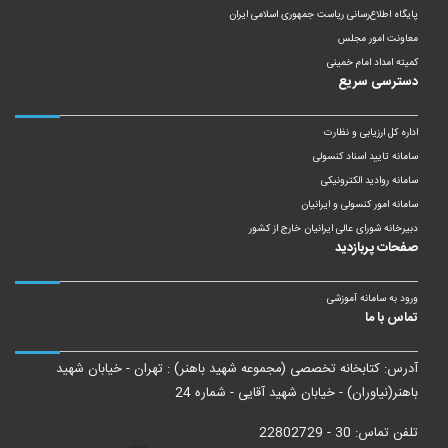
پایگاه اطلاع‌رسانی ریاست‌ جمهوری اسلامی ایران
معاونت امور مجلس
کمیته امداد امام خمینی
دسترسی سریع
اداره کل ارزیابی و نظارت
سامانه تایید اسناد کنسولی
سامانه روادید الکترونیکی
سامانه امور کنسولی و ایرانیان
دبیرخانه شورای عالی ایرانیان خارج از کشور
صفحات پربازدید
ورود به سامانه آموزشی
تماس با ما
آدرس: کتابخانه تخصصی (مجموعه شهید باهنر) : تهران - خیابان شهید
باهنر(نیاوران) - خیابان شهید آقایی - شماره 24
تلفن تماس: 30 - 22802729