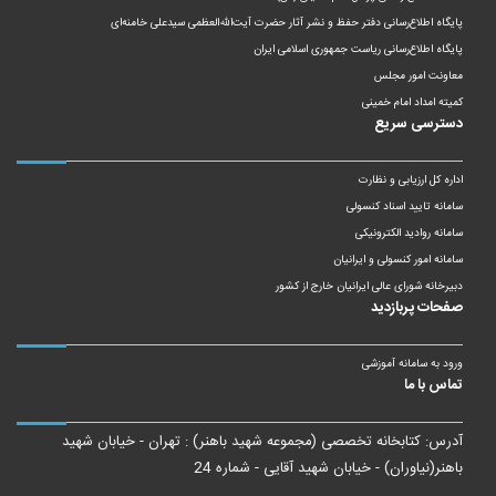
پایگاه اطلاع‌رسانی دفتر حفظ و نشر آثار حضرت آیت‌الله‌العظمی سیدعلی خامنه‌ای
پایگاه اطلاع‌رسانی ریاست‌ جمهوری اسلامی ایران
معاونت امور مجلس
کمیته امداد امام خمینی
دسترسی سریع
اداره کل ارزیابی و نظارت
سامانه تایید اسناد کنسولی
سامانه روادید الکترونیکی
سامانه امور کنسولی و ایرانیان
دبیرخانه شورای عالی ایرانیان خارج از کشور
صفحات پربازدید
ورود به سامانه آموزشی
تماس با ما
آدرس: کتابخانه تخصصی (مجموعه شهید باهنر) : تهران - خیابان شهید
باهنر(نیاوران) - خیابان شهید آقایی - شماره 24