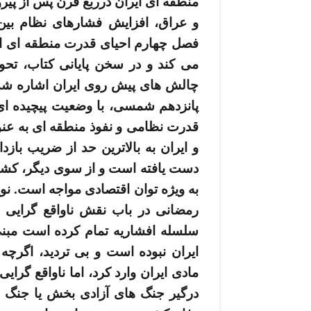
منطقه­ ای ایران درربع قرن پس از پی
و عراق، افزایش فشارهای نظام بین­
چالش­ های پیش روی ایران اشاره شده
پانزدهم شمسی، با وضعیت پیچیده ­ای
قدرت نظامی و نفوذ منطقه ­ای به عن
دست یافته است و از سوی دیگر، کشو
به ویژه توان اقتصادی مواجه است. نویس
رمضانی در باب نقش ناواقع­ گرای
سلسله افشاریه تمام کرده ­است مبنی
ایران نبوده است و بی ­تردید، اگرچه
مادی ایران وارد کرد، اما ناواقع­ گرایی
درگیر جنگ­ های آزادی­ بخش یا جنگ ­