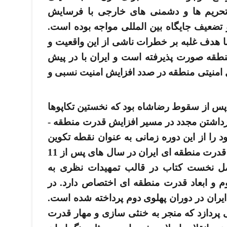
حریم ­ها و دشمنی­ های خارجی با فرسایش
ضعیف جایگاه بین ­المللی مواجه بوده­ است.
با هدف غلبه بر خطرات ناشی از این واقعیت و
نطقه صورت پذیرفته ­است و ایران با در پیش
منیتی منطقه در صدد افزایش امنیت نسبی و
رن پس از سقوط رضاشاه بود که نخستین تکاپوها
پس از بیش از دویست سال، به گام برداشتن مجدد در مسیر افزایش قدرت منطقه ­
 را از این دوره زمانی به عنوان نقطه تکوین
آغاز می­ کند و در مسیر خود به احیای قدرت منطقه ­ای ایران در سال­ های پس از 11
ردازد. فصل نخست کتاب در قالب تمهیدات نظری به
 و ابعاد قدرت منطقه ­ای اختصاص دارد. در
ران در دوران پهلوی دوم پرداخته شده­ است.
پردازد که منجر به خنثی ­سازی و مهار قدرت