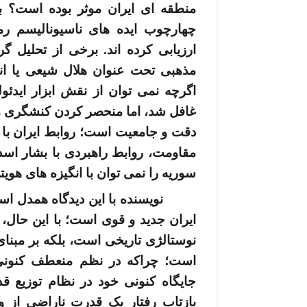
منطقه­ ای ایران موثر بوده­ است؟ ب
چهارچوب ایده ­های ناسیونالیسم رم
ارزیابی کرده ­اند. برخی از تحلیل­ 
مذهبی تحت عنوان هلال شیعی یا انتر
اگرچه نمی ­توان از نقش ابزار ایدئو
غافل شد، اما منحصر کردن کنشگری منطق
دقت و جامعیت است؛ روابط ایران با
مقاومت، روابط راهبردی با بشار اسد
سوریه را نمی­ توان با انگیزه­ های هوی
نویسنده با این دیدگاه همدل 
ایران جدید و قوی است؛ با این حال، 
نوستالژی تاریخی است، بلکه بر مبنای
است؛ چراکه در نظم منعطف کنونی ن
جایگاه کنونی خود در نظام توزیع ق
بازتاب رفتار یک قدرت ناراضی از و