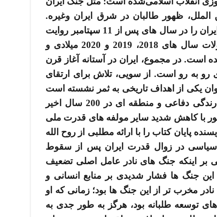
روزی انقلاب اسلامی‌شده ­است: مثل جنگ ایران
 الملل، ظهور طالبان در شرق ایران وغیره.
فصل چهارم احیای قدرت منطقه­ ای ایران را در سال­ های پس از 11 سپتامبر روایت
می ­کند و در سخن پایانی کتاب، تحولات سال­ های 2018، 2019 و 2020 میلادی و
 است. در مجموع، ایران در آستانه آغاز قرن
 رو به رو است. از سویی، تلاش برای ارتقای
وان یکی از اهداف تاریخی به ثمر نشسته است
و ایران به بالاترین حد از ضریب بازدارندگی دفاعی و منطقه ­ای در 200 سال اخیر
ر با کاهش شدید سایر مولفه ­های قدرت ملی
نده پایان کتاب را با ارائه مطلبی از روح الله
ی سیاسی در زوال قدرت ایران پس از سقوط
 بر اینکه جنگ­ های نادر عامل اصلی تضعیف
 این جنگ ­ها فشار شدیدی بر منابع انسانی و
 نادر مخرب­ تر از این جنگ­ ها بود؛ زمانی که او
های توسعه ­طلبانه بود، هرگز به طور جدی به