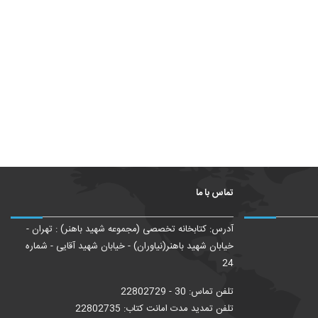
تماس با ما
آدرس: کتابخانه تخصصی (مجموعه شهید باهنر) : تهران -
خیابان شهید باهنر(نیاوران) - خیابان شهید آقایی - شماره
24
تلفن تماس: 30 - 22802729
تلفن تمدید مدت امانت کتاب: 22802735