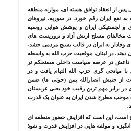
 پس از انعقاد توافق هسته ­ای، موازنه منطقه
به نفع ایران رقم خورد. در سوریه، نیروهای
ی و لجستیکی ایران و پوشش هوایی روسیه
 مخالفان مسلح ارتش آزاد و تروریست­ های
تکفیری داعش شدند. در عراق، نیروهای وفادار به ایران در قالب بسیج مردمی حشد­
 دهند. در لبنان، موقعیت حزب­ الله به واسطه
ا داعش در عرصه سیاست داخلی مستحکم­ تر
 میانجی­ گری حزب­ الله التیام یافت و در
ت از جنبش انصارالله یمن (حوثی­ ها) ضمن
در برابر مهم ­ترین رقیب خود یعنی عربستان
ت موجب مطرح شدن ایران به عنوان یک قدرت
د.
ت، این است که افزایش حضور منطقه ­ای
نگیزه و مولفه­ هایی در افزایش قدرت و نفوذ