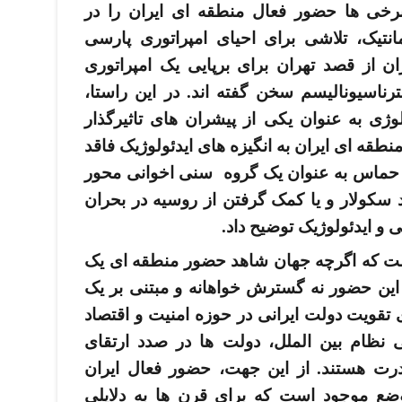
رخی­ ها حضور فعال منطقه ­ای ایران را در
انتیک، تلاشی برای احیای امپراتوری پارسی
گران از قصد تهران برای برپایی یک امپراتوری
ناسیونالیسم سخن گفته­ اند. در این راستا،
لوژی به عنوان یکی از پیشران­ های تاثیرگذار
ه­ ای ایران به انگیزه­ های ایدئولوژیک فاقد
 حماس به عنوان یک گروه سنی اخوانی محور
 سکولار و یا کمک گرفتن از روسیه در بحران
تی و ایدئولوژیک توضیح داد.
است که اگرچه جهان شاهد حضور منطقه­ ای یک
این حضور نه گسترش­ خواهانه و مبتنی بر یک
 تقویت دولت ایرانی در حوزه امنیت و اقتصاد
ظام بین­ الملل، دولت ­ها در صدد ارتقای
درت هستند. از این جهت، حضور فعال ایران
ضع موجود است که برای قرن­ ها به دلایلی